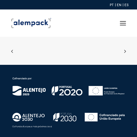
PT
|
EN
|
ES