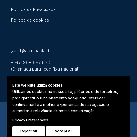
Política de Privacidade
Política de cookies
geral@alempack.pt
+ 351 268 637 530
(Chamada para rede fixa nacional)
Zona Industrial das Fontaínhas
Este website utiliza cookies.
Rua de França, Nº 1 - Elvas
Utilizamos cookies no nosso site, próprios e de terceiros,
para garantir o funcionamento adequado, oferecer
continuamente a melhor experiência de navegação e
aumentar a relevância da nossa comunicação.
Privacy Preferences
Alempack | © Todos os direitos reservados
Reject All
Accept All