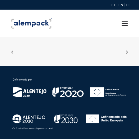
PT
|
EN
|
ES