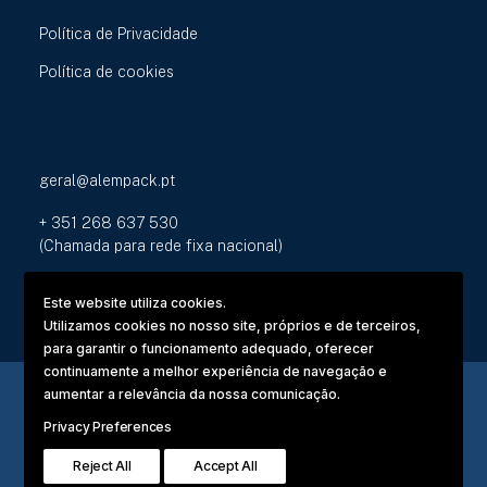
Política de Privacidade
Política de cookies
geral@alempack.pt
+ 351 268 637 530
(Chamada para rede fixa nacional)
Zona Industrial das Fontaínhas
Este website utiliza cookies.
Rua de França, Nº 1 - Elvas
Utilizamos cookies no nosso site, próprios e de terceiros,
para garantir o funcionamento adequado, oferecer
continuamente a melhor experiência de navegação e
aumentar a relevância da nossa comunicação.
Privacy Preferences
Alempack | © Todos os direitos reservados
Reject All
Accept All