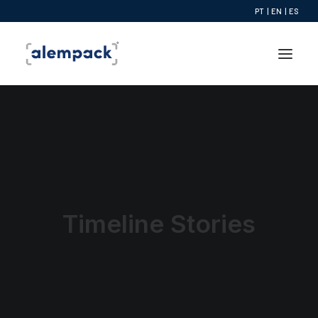
PT
|
EN
|
ES
Timeline Stories